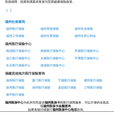
疾病保障，统筹协调基本医保与贸易健康保险政策...
1
2
福州社保查询
福州医疗保险
福州养老保险
福州失业保险
福州工伤保险
福州生育保险
福州住房公积金
福州医疗保险中心
闽清医疗保险中心
闽侯医疗保险中心
罗源医疗保险中心
连江医疗保险中心
永泰医疗保险中心
平潭医疗保险中心
长乐医疗保险中心
福清医疗保险中心
福建其他地方医疗保险查询
福州医疗保险
厦门医疗保险
宁德医疗保险
莆田医疗保险
泉州医疗保险
漳州医疗保险
龙岩医疗保险
三明医疗保险
南平医疗保险
福州医保中心
为杭州市民提供
福州医保卡
和医疗保障服务，可以方便的在线实
现
福州医保卡余额查询
，
如果有疑问请拨打
福州医保中心电话
咨询。