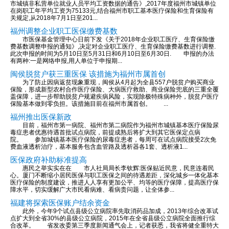
市城镇非私营单位就业人员平均工资数据的通告》,2017年度福州市城镇单位
在岗职工年平均工资为75133元,结合福州市职工基本医疗保险和生育保险有
关规定,从2018年7月1日至201...
福州调整企业职工医保缴费基数
市医保基金管理中心日前下发《关于2018年企业职工医疗、生育保险缴
费基数调整申报的通知》,决定对企业职工医疗、生育保险缴费基数进行调整.
此次申报的时间为5月10日至5月31日和6月10日至6月30日. 申报的办法
有两种:一是网络申报,用人单位于申报期...
闽侯脱贫户获三重医保 该措施为福州市属首创
为了防止因病返贫现象重现，闽侯从4月起为全县557户脱贫户购买商业
保险，形成新型农村合作医疗保险、大病医疗救助、商业保险兜底的三重全覆
盖保障，进一步帮助脱贫户规避疾病风险，实现除极特殊病种外，脱贫户医疗
保险基本做到零负担。该措施目前在福州市属首创。 ...
福州推出医保新政
目前，福州市第一病院、福州市第二病院作为福州市城镇基本医疗保险尿
毒症患者优惠待遇首批试点病院，前提成熟后将扩大到其它医保定点病
院。 参加城镇基本医疗保险的尿毒症患者，每周可在试点病院接受2次免
费血液透析治疗，基本服务包含血管路及透析器各1套、透析液1...
医保政府补助标准提高
惠民之举实实在在 市人社局局长李钦辉:医保贴近民意，民意连着民
心。厦门不断缩小居民医保与职工医保之间的待遇差距，深化城乡一体化基本
医疗保险的制度建设，推进人人享有更加公平、均等的医疗保障，提高医疗保
障水平，切实缓解广大市民看病难、看病贵问题，让全体参...
福建将探索医保账户结余资金
此外，今年9个试点县级公立病院率先取消药品加成，2013年综合改革试
点扩大到全省30%的县级公立病院，2015年在全省县级公立病院全面推行综
合改革。 省发改委第三季度新闻通气会上，记者获悉，我省将健全重特大