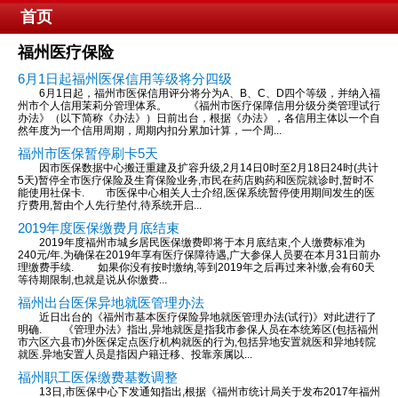
首页
福州医疗保险
6月1日起福州医保信用等级将分四级
6月1日起，福州市医保信用评分将分为A、B、C、D四个等级，并纳入福
州市个人信用茉莉分管理体系。 《福州市医疗保障信用分级分类管理试行
办法》（以下简称《办法》）日前出台，根据《办法》，各信用主体以一个自
然年度为一个信用周期，周期内扣分累加计算，一个周...
福州市医保暂停刷卡5天
因市医保数据中心搬迁重建及扩容升级,2月14日0时至2月18日24时(共计
5天)暂停全市医疗保险及生育保险业务,市民在药店购药和医院就诊时,暂时不
能使用社保卡. 市医保中心相关人士介绍,医保系统暂停使用期间发生的医
疗费用,暂由个人先行垫付,待系统开启...
2019年度医保缴费月底结束
2019年度福州市城乡居民医保缴费即将于本月底结束,个人缴费标准为
240元/年.为确保在2019年享有医疗保障待遇,广大参保人员要在本月31日前办
理缴费手续. 如果你没有按时缴纳,等到2019年之后再过来补缴,会有60天
等待期限制,也就是说从你缴费...
福州出台医保异地就医管理办法
近日出台的《福州市基本医疗保险异地就医管理办法(试行)》对此进行了
明确. 《管理办法》指出,异地就医是指我市参保人员在本统筹区(包括福州
市六区六县市)外医保定点医疗机构就医的行为,包括异地安置就医和异地转院
就医.异地安置人员是指因户籍迁移、投靠亲属以...
福州职工医保缴费基数调整
13日,市医保中心下发通知指出,根据《福州市统计局关于发布2017年福州