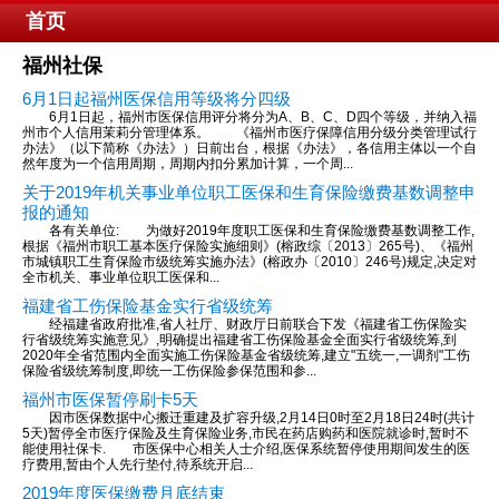
首页
福州社保
6月1日起福州医保信用等级将分四级
6月1日起，福州市医保信用评分将分为A、B、C、D四个等级，并纳入福
州市个人信用茉莉分管理体系。 《福州市医疗保障信用分级分类管理试行
办法》（以下简称《办法》）日前出台，根据《办法》，各信用主体以一个自
然年度为一个信用周期，周期内扣分累加计算，一个周...
关于2019年机关事业单位职工医保和生育保险缴费基数调整申
报的通知
各有关单位: 为做好2019年度职工医保和生育保险缴费基数调整工作,
根据《福州市职工基本医疗保险实施细则》(榕政综〔2013〕265号)、《福州
市城镇职工生育保险市级统筹实施办法》(榕政办〔2010〕246号)规定,决定对
全市机关、事业单位职工医保和...
福建省工伤保险基金实行省级统筹
经福建省政府批准,省人社厅、财政厅日前联合下发《福建省工伤保险实
行省级统筹实施意见》,明确提出福建省工伤保险基金全面实行省级统筹,到
2020年全省范围内全面实施工伤保险基金省级统筹,建立"五统一,一调剂"工伤
保险省级统筹制度,即统一工伤保险参保范围和参...
福州市医保暂停刷卡5天
因市医保数据中心搬迁重建及扩容升级,2月14日0时至2月18日24时(共计
5天)暂停全市医疗保险及生育保险业务,市民在药店购药和医院就诊时,暂时不
能使用社保卡. 市医保中心相关人士介绍,医保系统暂停使用期间发生的医
疗费用,暂由个人先行垫付,待系统开启...
2019年度医保缴费月底结束