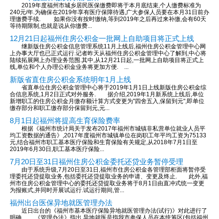
2019年度福州市城乡居民医保缴费即将于本月底结束,个人缴费标准为
240元/年.为确保在2019年享有医疗保障待遇,广大参保人员要在本月31日前办
理缴费手续. 如果你没有按时缴纳,等到2019年之后再过来补缴,会有60天
等待期限制,也就是说从你缴费...
12月21日起福州住房公积金一批网上自助项目将正式上线
继新版住房公积金信息管理系统11月上线后,福州住房公积金管理中心网
上办事大厅也已正式运行.记者昨天从福州住房公积金管理中心了解到,中心将
陆续拓展网上办理业务范围.其中,从12月21日起,一批网上自助项目将正式上
线,单位和个人办理公积金业务将更加方便. ...
新版省直住房公积金系统明年1月上线
省直单位住房公积金管理中心将于2019年1月1日上线新版住房公积金综
合信息系统,1月2日正式对外服务. 据介绍,2019年1月新系统上线后,单位
新增职工的住房公积金月缴存额计算方式变更为"四舍五入,保留到元",即单位
缴存部分和职工缴存部分保留到元,元...
8月1日起福州将提高生育保险费率
根据《福州市统计局关于发布2017年福州市城镇非私营单位就业人员平
均工资数据的通告》,2017年度福州市城镇单位在岗职工年平均工资为75133
元,结合福州市职工基本医疗保险和生育保险有关规定,从2018年7月1日至
2019年6月30日,职工基本医疗保险...
7月20日至31日福州住房公积金委托还贷业务暂停受理
由于系统升级,7月20日至31日,福州市住房公积金各管理部柜面将暂停受
理委托还贷提取业务,包括委托还贷提取业务的申请、变更及终止. 此外,福
州市住房公积金管理中心的委托还贷提取业务将于8月1日由直冲式统一变更
为报账式,并同时开展试运行.试运行期间,管...
福州出台医保异地就医管理办法
近日出台的《福州市基本医疗保险异地就医管理办法(试行)》对此进行了
明确. 《管理办法》指出,异地就医是指我市参保人员在本统筹区(包括福州