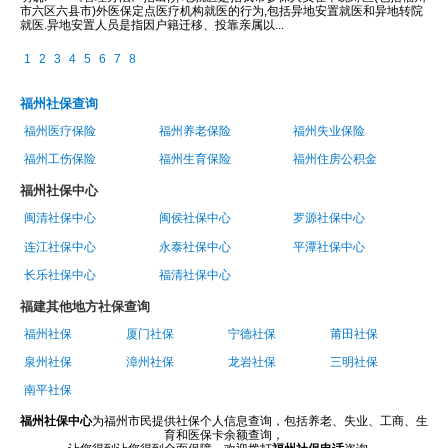
市六区六县市)外医保定点医疗机构就医的行为,包括异地安置就医和异地转院
就医.异地安置人员是指因户籍迁移、投靠亲属以...
1
2
3
4
5
6
7
8
福州社保查询
福州医疗保险
福州养老保险
福州失业保险
福州工伤保险
福州生育保险
福州住房公积金
福州社保中心
闽清社保中心
闽侯社保中心
罗源社保中心
连江社保中心
永泰社保中心
平潭社保中心
长乐社保中心
福清社保中心
福建其他地方社保查询
福州社保
厦门社保
宁德社保
莆田社保
泉州社保
漳州社保
龙岩社保
三明社保
南平社保
福州社保中心
为福州市民提供社保个人信息查询，包括养老、失业、工商、生
育和医保卡余额查询，