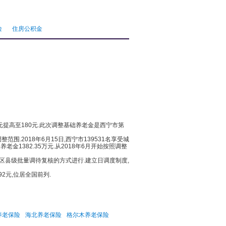
险
住房公积金
元提高至180元.此次调整基础养老金是西宁市第
2018年6月15日,西宁市139531名享受城
金1382.35万元.从2018年6月开始按照调整
县级批量调待复核的方式进行.建立日调度制度,
元,位居全国前列.
养老保险
海北养老保险
格尔木养老保险