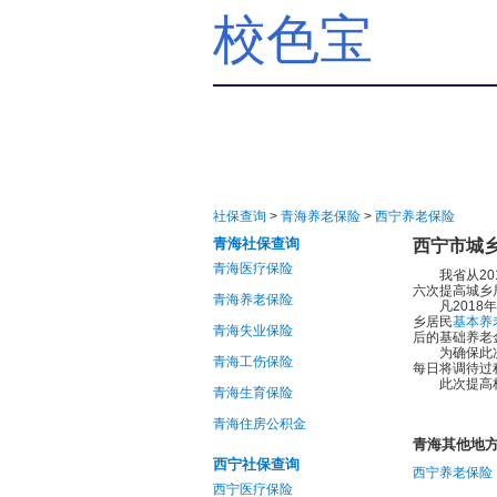
校色宝
社保查询
>
青海养老保险
>
西宁养老保险
青海社保查询
西宁市城
青海医疗保险
我省从2018
六次提高城乡
青海养老保险
凡2018年1
乡居民
基本养
青海失业保险
后的基础养老
为确保此次调
青海工伤保险
每日将调待过
此次提高标准
青海生育保险
青海住房公积金
青海其他地
西宁社保查询
西宁养老保险
西宁医疗保险