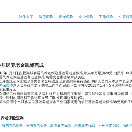
社保大厅
医疗保险
养老保险
失业保险
工伤保险
生育保
乡居民养老金调标完成
年1月1日起,提高城乡居民养老保险基础养老金标准,每人每月增加20元,由原来160
居民养老保险基础养老金标准,所需资金由省级财政负担.
月按规定享受城乡居民养老金待遇及以后达到享受待遇条件的人员纳入本次养老金调整范围.
老保险
待遇人员基础养老金调整工作全面完成,一次性补发2018年1月至5月调整的基础养老
金标准发放.
标工作顺利如期完成,各级社保经办机构高度重视、切实加强领导,采取省级预调、区
程中遇到的问题和工作进度逐级汇报,发现问题及时解决.
后,西宁市城乡居民基础养老金水平比国家规定的最低基础养老金标准88元高出了92
方养老保险查询
海东养老保险
黄南养老保险
海南养老保险
果洛养老保险
玉树养老保险
海西