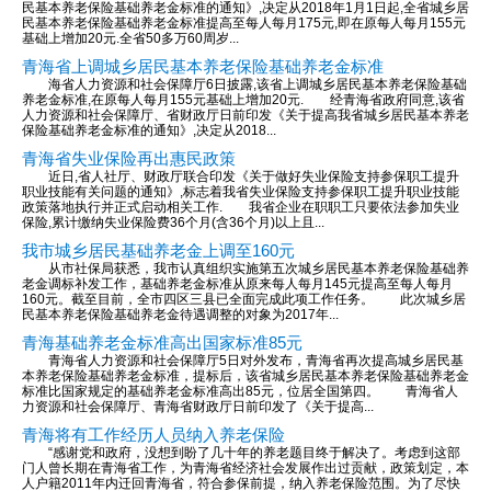
民基本养老保险基础养老金标准的通知》,决定从2018年1月1日起,全省城乡居
民基本养老保险基础养老金标准提高至每人每月175元,即在原每人每月155元
基础上增加20元.全省50多万60周岁...
青海省上调城乡居民基本养老保险基础养老金标准
海省人力资源和社会保障厅6日披露,该省上调城乡居民基本养老保险基础
养老金标准,在原每人每月155元基础上增加20元. 经青海省政府同意,该省
人力资源和社会保障厅、省财政厅日前印发《关于提高我省城乡居民基本养老
保险基础养老金标准的通知》,决定从2018...
青海省失业保险再出惠民政策
近日,省人社厅、财政厅联合印发《关于做好失业保险支持参保职工提升
职业技能有关问题的通知》,标志着我省失业保险支持参保职工提升职业技能
政策落地执行并正式启动相关工作. 我省企业在职职工只要依法参加失业
保险,累计缴纳失业保险费36个月(含36个月)以上且...
我市城乡居民基础养老金上调至160元
从市社保局获悉，我市认真组织实施第五次城乡居民基本养老保险基础养
老金调标补发工作，基础养老金标准从原来每人每月145元提高至每人每月
160元。截至目前，全市四区三县已全面完成此项工作任务。 此次城乡居
民基本养老保险基础养老金待遇调整的对象为2017年...
青海基础养老金标准高出国家标准85元
青海省人力资源和社会保障厅5日对外发布，青海省再次提高城乡居民基
本养老保险基础养老金标准，提标后，该省城乡居民基本养老保险基础养老金
标准比国家规定的基础养老金标准高出85元，位居全国第四。 青海省人
力资源和社会保障厅、青海省财政厅日前印发了《关于提高...
青海将有工作经历人员纳入养老保险
“感谢党和政府，没想到盼了几十年的养老题目终于解决了。考虑到这部
门人曾长期在青海省工作，为青海省经济社会发展作出过贡献，政策划定，本
人户籍2011年内迁回青海省，符合参保前提，纳入养老保险范围。为了尽快