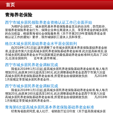
首页
青海养老保险
西宁市城乡居民领取养老金资格认证工作已全面开始
为维护企业职工、城乡居民基本养老保险基金支出的合法性，防范欺诈、
冒领养老保险养老金行为，保障企业单位离退休人员、享受养老金的城乡居民
的合法权益，根据青海省社会保险服务局《关于开展2019年度领取养老金资
格认证工作的通知》要求，我市城镇职工退休人员和享受...
格尔木城乡居民基础养老金水平居全国前列
自2018年1月1日起,该市调整了全市城乡居民基本养老保险基础养老金标
准,这是该市第六次提高城乡居民养老保险基础养老金标准.此次提高标准后,该
市城乡居民基础养老金水平比国家规定的最低基础养老金标准88元高出了182
元,位居全国前列. 近年来,该市将城...
西宁市城乡居民养老金调标完成
我省从2018年1月1日起,提高城乡居民养老保险基础养老金标准,每人每月
增加20元,由原来160元提高至180元.此次调整基础养老金是西宁市第六次提
高城乡居民养老保险基础养老金标准,所需资金由省级财政负担. 凡2018年
1月按规定享受城乡居民养老金待...
西宁市城乡居民养老金调标完成
我省从2018年1月1日起,提高城乡居民养老保险基础养老金标准,每人每月
增加20元,由原来160元提高至180元.此次调整基础养老金是西宁市第六次提
高城乡居民养老保险基础养老金标准,所需资金由省级财政负担. 凡2018年
1月按规定享受城乡居民养老金待...
青海第6次提高城乡居民基本养老保险基础养老金标准
经青海省政府同意,省人社厅、省财政厅近日印发《关于提高我省城乡居