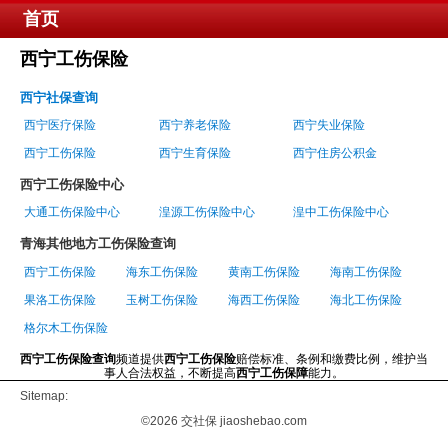
首页
西宁工伤保险
西宁社保查询
西宁医疗保险
西宁养老保险
西宁失业保险
西宁工伤保险
西宁生育保险
西宁住房公积金
西宁工伤保险中心
大通工伤保险中心
湟源工伤保险中心
湟中工伤保险中心
青海其他地方工伤保险查询
西宁工伤保险
海东工伤保险
黄南工伤保险
海南工伤保险
果洛工伤保险
玉树工伤保险
海西工伤保险
海北工伤保险
格尔木工伤保险
西宁工伤保险查询
频道提供
西宁工伤保险
赔偿标准、条例和缴费比例，维护当
事人合法权益，不断提高
西宁工伤保障
能力。
Sitemap:
©2026
交社保
jiaoshebao.com