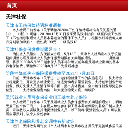
首页
天津社保
天津市工伤保险待遇标准调整
市人社局日前发布《关于调整2020年工伤保险待遇标准有关问题的通
知》。《通知》明确，2019年12月31日前享受伤残津贴的一级至四级工伤职
工（不包括领取退休人员基本养老金的退休工伤人员），根据伤残等级每人每
月分别增加津贴：一级伤残190元，二级伤残18...
天津社保参保缴费期限延长了
为防止人员聚集，方便群众办理，5月13日，天津市人社局发布关于疫情
期间调整办理灵活就业人员参保缴费期限有关问题的通告。 一、调整期
限。将原2020年5月26日起参保人员不得补缴以前年度灵活就业期间的基本
养老保险费，调整到2020年8月25日为最后补缴...
阶段性降低失业保险缴费费率至2021年7月31日
日前，天津市发布《关于进一步做好稳就业工作的实施意见》，从支持企
业稳定岗位、开发更多就业岗位、促进劳动者多渠道就业、支持创新创业带动
就业、做好失业人员生活保障等方面，提出具体措施，全力确保就业形势总体
稳定。 支持企业稳定岗位，加大援企稳岗力度。继续阶...
灵活就业人员可参保企业职工基本养老保险
市人社局日前发布《关于灵活就业人员参保缴费有关问题的通知》，明确
无雇工的个体工商户、未在用人单位参加职工基本养老保险的非全日制从业人
员、宗教教职人员以及其他灵活就业人员（以下简称“灵活就业人员”）可以按
照自愿原则，以个人身份参加...
天津养老保险和养老金调整有新政策
近日，天津政务网刊发《市人社局市财政局市税务局关于完善城乡居民基