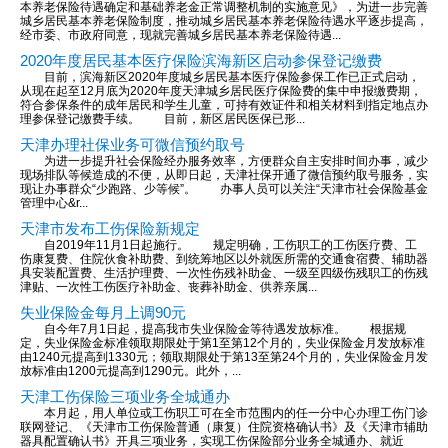
本养老保险待遇确定和基础养老金正常调整机制的实施意见》，为进一步完善
城乡居民基本养老保险制度，推动城乡居民基本养老保险待遇水平逐步提高，
经市委、市政府同意，现就完善城乡居民基本养老保险待遇...
2020年度居民基本医疗保险滨海新区启动参保登记缴费
目前，滨海新区2020年度城乡居民基本医疗保险参保工作已正式启动，
从现在起至12月底为2020年度天津城乡居民医疗保险费的集中申报缴费期，
符合参保条件的成年居民和学生儿童，可持有效证件和相关材料到指定地点办
理参保登记缴费手续。 目前，新区居民医保已形...
天津办理社保业务可微信预约取号
为进一步提升社会保险经办服务效率，方便群众自主安排时间办事，减少
现场排队等候造成的不便，从即日起，天津社保开通了微信预约取号服务，实
现让办事群众“少跑路、少等候”。 办事人员可以关注“天津市社会保险基金
管理中心&r...
天津市发布工伤保险新规定
自2019年11月1日起施行。 规定明确，工伤职工的工伤医疗费、工
伤康复费、住院伙食补助费、到统筹地区以外就医所需的交通食宿费、辅助器
具安装配置费、生活护理费、一次性伤残补助金、一级至四级伤残职工的伤残
津贴、一次性工伤医疗补助金、丧葬补助金、供养亲属...
失业保险金每月上调90元
自今年7月1日起，提高我市失业保险金等待遇发放标准。 根据规
定，失业保险金标准领取期限处于第1至第12个月的，失业保险金月发放标准
由1240元提高到1330元；领取期限处于第13至第24个月的，失业保险金月发
放标准由1200元提高到1290元。此外，...
天津工伤保险三项业务全城通办
本月起，用人单位或工伤职工可在全市范围内的任一分中心办理工伤门诊
联网登记、《天津市工伤保险普通（康复）住院资格确认书》及《天津市辅助
器具配置确认书》开具三项业务，实现工伤保险部分业务全城通办、就近