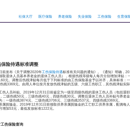
社保大厅
医疗保险
养老保险
失业保险
工伤保险
生育保
伤保险待遇标准调整
发布《关于调整2020年
工伤保险待遇
标准有关问题的通知》。《通知》明确，20
领取退休人员基本养老金的退休工伤人员），根据伤残等级每人每月分别增加津贴：一级伤
160元。调整后伤残津贴每月低于下列标准的由工伤保险基金予以补齐，具体标准：一级
四级伤残3369元。由用人单位按月发放伤残津贴的五级、六级工伤职工，其伤残津贴
人员补贴。2019年12月31日前鉴定为一级至四级伤残的退休工伤人员（包括退
元，二级伤残50元，三级伤残40元，四级伤残30元。调整后退休工伤人员补贴与养
：一级伤残3874元、二级伤残3706元、三级伤残3537元、四级伤残3369元。
抚恤金。2019年12月31日前领取供养亲属抚恤金的工亡职工供养亲属，配偶每人每
增加53元，最低发放标准1222元。
方工伤保险查询