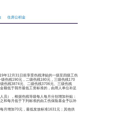
险
住房公积金
19年12月31日前享受伤残津贴的一级至四级工伤
残190元，二级伤残180元，三级伤残170
伤残3874元、二级伤残3706元、三级伤残
实际金额低于我市最低工资标准的，由用人单位补足
职人员），根据伤残等级每人每月分别增加补贴：
老金之和每月低于下列标准的由工伤保险基金予以补
月增加70元，最低发放标准1631元；其他供