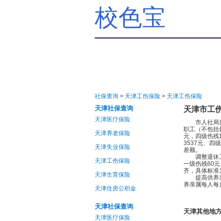
校色宝
社保查询
>
天津工伤保险
>
天津工伤保险
天津社保查询
天津市工
天津医疗保险
市人社局日前
职工（不包括
天津养老保险
元，四级伤残
3537元、
天津失业保险
差额。
调整退休工伤
天津工伤保险
一级伤残60
齐，具体标准为
天津生育保险
提高供养亲属
养亲属每人每月
天津住房公积金
天津社保查询
天津其他地
天津医疗保险