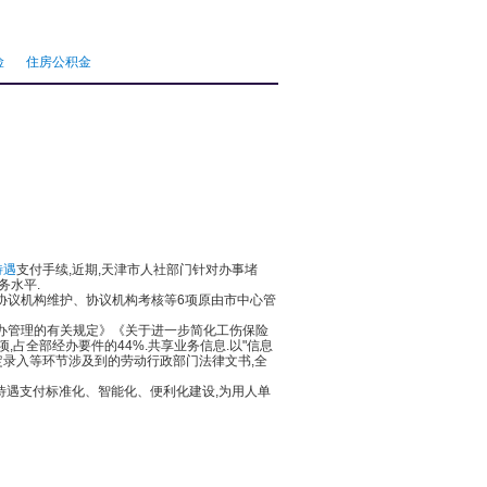
险
住房公积金
待遇
支付手续,近期,天津市人社部门针对办事堵
务水平.
议机构维护、协议机构考核等6项原由市中心管
办管理的有关规定》《关于进一步简化工伤保险
占全部经办要件的44%.共享业务信息.以"信息
鉴定录入等环节涉及到的劳动行政部门法律文书,全
待遇支付标准化、智能化、便利化建设,为用人单