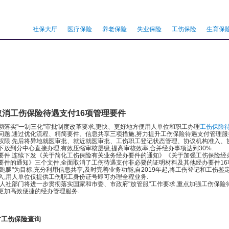
社保大厅
医疗保险
养老保险
失业保险
工伤保险
生育保
取消工伤保险待遇支付16项管理要件
实"一制三化"审批制度改革要求,更快、更好地方便用人单位和职工办理
工伤保险
问题,通过优化流程、精简要件、信息共享三项措施,努力提升工伤保险待遇支付管理服
.先后将异地就医审批、就近就医审批、工伤职工登记状态管理、协议机构准入、协
下放到分中心直接办理,有效压缩审核层级,提高审核效率,合并经办事项达到30%.
.连续下发《关于简化工伤保险有关业务经办要件的通知》《关于加强工伤保险经
要件的通知》三个文件,全面取消了工伤待遇支付非必要的证明材料及其他经办要件16项,
跑腿"为目标,充分利用信息共享,及时完善业务功能,自2019年起,将工伤登记和工伤
入,用人单位仅提供工伤职工身份证号即可办理全程业务.
社部门将进一步贯彻落实国家和市委、市政府"放管服"工作要求,重点加强工伤保险
更加高效便捷的经办管理服务.
方工伤保险查询