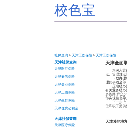
校色宝
社保查询
>
天津工伤保险
>
天津工伤保险
天津社保查询
天津全面
天津医疗保险
为深入贯彻落
点、管理难点
天津养老保险
下放办理权限
理的事项全部
天津失业保险
压缩经办要件
有关业务经办
天津工伤保险
多跑路,群众少
部实现信息导
天津生育保险
下一步,市人
位和职工提供
天津住房公积金
天津社保查询
天津其他地
天津医疗保险