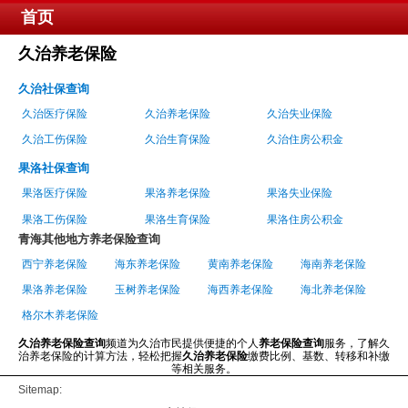
首页
久治养老保险
久治社保查询
久治医疗保险
久治养老保险
久治失业保险
久治工伤保险
久治生育保险
久治住房公积金
果洛社保查询
果洛医疗保险
果洛养老保险
果洛失业保险
果洛工伤保险
果洛生育保险
果洛住房公积金
青海其他地方养老保险查询
西宁养老保险
海东养老保险
黄南养老保险
海南养老保险
果洛养老保险
玉树养老保险
海西养老保险
海北养老保险
格尔木养老保险
久治养老保险查询
频道为久治市民提供便捷的个人
养老保险查询
服务，了解久
治养老保险的计算方法，轻松把握
久治养老保险
缴费比例、基数、转移和补缴
等相关服务。
Sitemap: