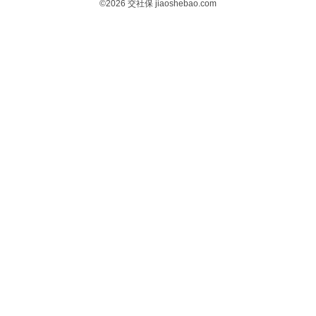
©2026
交社保
jiaoshebao.com