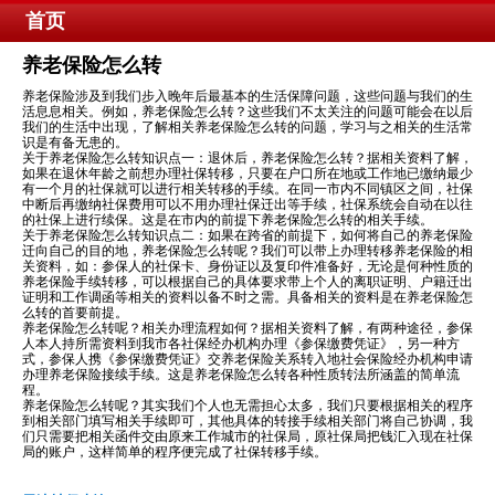
首页
养老保险怎么转
养老保险涉及到我们步入晚年后最基本的生活保障问题，这些问题与我们的生
活息息相关。例如，养老保险怎么转？这些我们不太关注的问题可能会在以后
我们的生活中出现，了解相关养老保险怎么转的问题，学习与之相关的生活常
识是有备无患的。
关于养老保险怎么转知识点一：退休后，养老保险怎么转？据相关资料了解，
如果在退休年龄之前想办理社保转移，只要在户口所在地或工作地已缴纳最少
有一个月的社保就可以进行相关转移的手续。在同一市内不同镇区之间，社保
中断后再缴纳社保费用可以不用办理社保迁出等手续，社保系统会自动在以往
的社保上进行续保。这是在市内的前提下养老保险怎么转的相关手续。
关于养老保险怎么转知识点二：如果在跨省的前提下，如何将自己的养老保险
迁向自己的目的地，养老保险怎么转呢？我们可以带上办理转移养老保险的相
关资料，如：参保人的社保卡、身份证以及复印件准备好，无论是何种性质的
养老保险手续转移，可以根据自己的具体要求带上个人的离职证明、户籍迁出
证明和工作调函等相关的资料以备不时之需。具备相关的资料是在养老保险怎
么转的首要前提。
养老保险怎么转呢？相关办理流程如何？据相关资料了解，有两种途径，参保
人本人持所需资料到我市各社保经办机构办理《参保缴费凭证》，另一种方
式，参保人携《参保缴费凭证》交养老保险关系转入地社会保险经办机构申请
办理养老保险接续手续。这是养老保险怎么转各种性质转法所涵盖的简单流
程。
养老保险怎么转呢？其实我们个人也无需担心太多，我们只要根据相关的程序
到相关部门填写相关手续即可，其他具体的转接手续相关部门将自己协调，我
们只需要把相关函件交由原来工作城市的社保局，原社保局把钱汇入现在社保
局的账户，这样简单的程序便完成了社保转移手续。