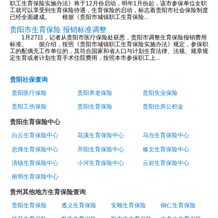
职工生育保险实施办法》将于12月份启动，明年1月份起，该市参保单位女职
工就可以享受到生育保险待遇，生育保险的启动，标志着贵阳市社会保险制度
已经全面建成。 根据《贵阳市城镇职工生育保险...
贵阳市生育保险 报销标准调整
1月27日，记者从贵阳市医疗保险处获悉，贵阳市调整生育保险报销费用
标准。 据介绍，按照《贵阳市城镇职工生育保险实施办法》规定，参保职
工的配偶无工作单位的，其符合国家和省人口与计划生育法律、法规、规章规
定生育或者计划生育手术住院费用，按照本市参保职工上...
贵阳社保查询
贵阳医疗保险
贵阳养老保险
贵阳失业保险
贵阳工伤保险
贵阳生育保险
贵阳住房公积金
贵阳生育保险中心
白云生育保险中心
花溪生育保险中心
乌当生育保险中心
息烽生育保险中心
开阳生育保险中心
修文生育保险中心
清镇生育保险中心
小河生育保险中心
云岩生育保险中心
南明生育保险中心
贵州其他地方生育保险查询
贵阳生育保险
遵义生育保险
安顺生育保险
铜仁生育保险