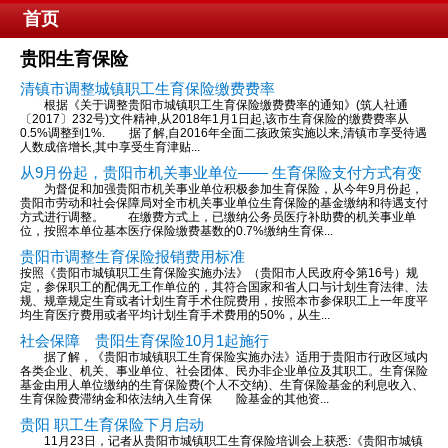
首页
贵阳生育保险
清镇市调整城镇职工生育保险缴费费率
根据《关于调整贵阳市城镇职工生育保险缴费费率的通知》(筑人社通
〔2017〕232号)文件精神,从2018年1月1日起,该市生育保险的缴费费率从
0.5%调整到1%. 据了解,自2016年全面二孩政策实施以来,清镇市享受待遇
人数成倍增长,其中享受生育津贴...
从9月份起，贵阳市机关事业单位—— 生育保险支付方式有变
为督促和加强贵阳市机关事业单位积极参加生育保险，从今年9月份起，
贵阳市劳动和社会保障局对全市机关事业单位生育保险的基金缴纳和待遇支付
方式进行调整。 在缴费方式上，已缴纳公务员医疗补助费的机关事业单
位，按照本单位基本医疗保险缴费基数的0.7%缴纳生育保...
贵阳市调整生育保险报销费用标准
按照《贵阳市城镇职工生育保险实施办法》（贵阳市人民政府令第16号）规
定，参保职工的配偶无工作单位的，其符合国家和省人口与计划生育法律、法
规、规章规定生育或者计划生育手术住院费用，按照本市参保职工上一年度平
均生育医疗费用或者平均计划生育手术费用的50%，从生...
社会保障 贵阳生育保险10月1起施行
据了解，《贵阳市城镇职工生育保险实施办法》适用于贵阳市行政区域内
各类企业、机关、事业单位、社会团体、民办非企业单位及其职工。生育保险
基金由用人单位缴纳的生育保险费(个人不交纳)、生育保险基金的利息收入、
生育保险费滞纳金和依法纳入生育保 险基金的其他资...
贵阳 职工生育保险下月启动
11月23日，记者从贵阳市城镇职工生育保险培训会上获悉:《贵阳市城镇