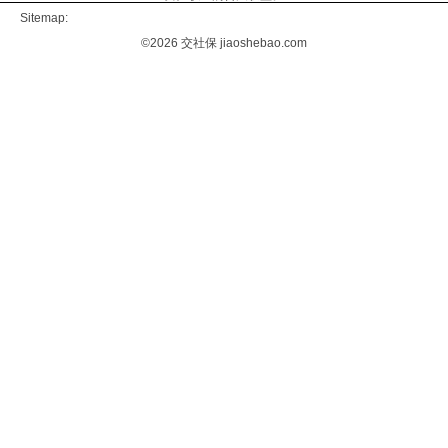
Sitemap:
©2026
交社保
jiaoshebao.com