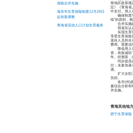
筹地区政策规
保险合并实施
定》《青海省
中支付。用人
海东市生育保险制度12月28日
确保制度可持
起有新调整
续”的原则，
合并实施政
青海省流动人口计划生育服务
我省在认真贯
实现生育保险
享受生育保险
退休人员所在
费用。需要说
降低用人单位
资，有效减轻了
年。经测算，缴
同步提高参保
付；未参加基
遇。
扩大女职工医
负担。
各市(州)政
素综合分析和
并实施。
青海其他地
西宁生育保险