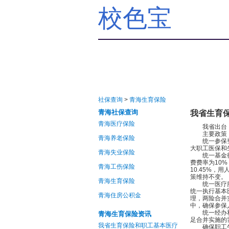
校色宝
社保查询
>
青海生育保险
青海社保查询
我省生育
青海医疗保险
我省出台《青
主要政策：“
青海养老保险
统一参保登记
大职工医保和
青海失业保险
统一基金征缴
费费率为10
青海工伤保险
10.45%
策维持不变。
青海生育保险
统一医疗服务
统一执行基本
青海住房公积金
理，两险合并
中，确保参保
统一经办和信
青海生育保险资讯
足合并实施的
我省生育保险和职工基本医疗
确保职工生育