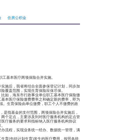
险
住房公积金
职工基本医疗两项保险合并实施。
实施后，我省将结合全面参保登记计划，同步加
保险覆盖范围，实现生育保险应保尽保。
比如，海东市行政事业单位职工基本医疗保险缴
职工基本医疗保险缴费费率之和确定新的费率，即为
手续。生育保险由单位缴费，职工个人不缴费的政
，是指基金的支付范围，两项保险合并实施后，
。两个定点，主要涉及到对医疗服务机构的定点管
育医疗服务的要求和指标纳入医疗服务机构协议
算。
办流程，实现业务统一经办、数据统一管理，满
育(包括计划生育)发生的医疗费用，按照各统