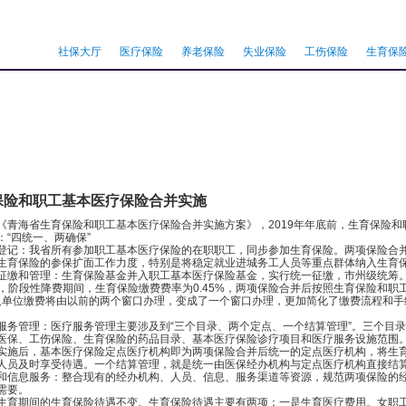
社保大厅
医疗保险
养老保险
失业保险
工伤保险
生育保
保险和职工基本医疗保险合并实施
海省生育保险和职工基本医疗保险合并实施方案》，2019年年底前，生育保险和
四统一、两确保”
：我省所有参加职工基本医疗保险的在职职工，同步参加生育保险。两项保险合并
生育保险的参保扩面工作力度，特别是将稳定就业进城务工人员等重点群体纳入生育
和管理：生育保险基金并入职工基本医疗保险基金，实行统一征缴，市州级统筹。
%，阶段性降费期间，生育保险缴费费率为0.45%，两项保险合并后按照生育保险和
，用人单位缴费将由以前的两个窗口办理，变成了一个窗口办理，更加简化了缴费流程和
管理：医疗服务管理主要涉及到“三个目录、两个定点、一个结算管理”。三个目录
医保、工伤保险、生育保险的药品目录、基本医疗保险诊疗项目和医疗服务设施范围
实施后，基本医疗保险定点医疗机构即为两项保险合并后统一的定点医疗机构，将生
人员及时享受待遇。一个结算管理，就是统一由医保经办机构与定点医疗机构直接结
息服务：整合现有的经办机构、人员、信息、服务渠道等资源，规范两项保险的经
需要。
期间的生育保险待遇不变。生育保险待遇主要有两项：一是生育医疗费用。女职工生