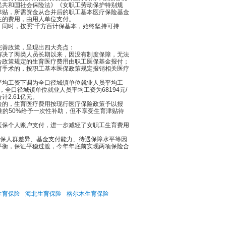
民共和国社会保险法》《女职工劳动保护特别规
津贴，所需资金从合并后的职工基本医疗保险基金
生的费用，由用人单位支付。
同时，按照“千方百计保基本，始终坚持可持
善政策，呈现出四大亮点：
决了两类人员长期以来，因没有制度保障，无法
合政策规定的生育医疗费用由职工医保基金报付；
育手术的，按职工基本医保政策规定报销相关医疗
均工资下调为全口径城镇单位就业人员平均工
，全口径城镇单位就业人员平均工资为68194元/
计2.61亿元。
的，生育医疗费用按现行医疗保险政策予以报
准的50%给予一次性补助，但不享受生育津贴待
保个人账户支付，进一步减轻了女职工生育费用
保人群差异、基金支付能力、待遇保障水平等因
平衡，保证平稳过渡，今年年底前实现两项保险合
生育保险
海北生育保险
格尔木生育保险