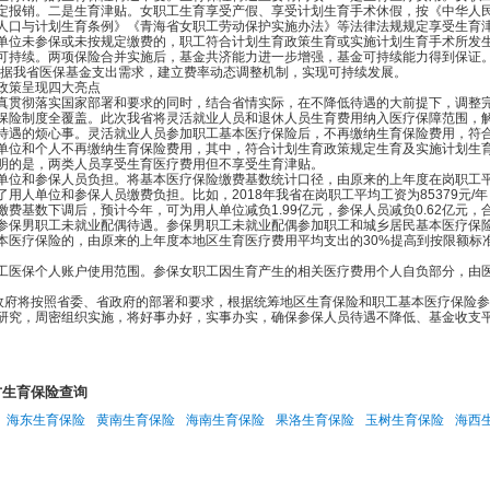
定报销。二是生育津贴。女职工生育享受产假、享受计划生育手术休假，按《中华人
人口与计划生育条例》《青海省女职工劳动保护实施办法》等法律法规规定享受生育
单位未参保或未按规定缴费的，职工符合计划生育政策生育或实施计划生育手术所发
续。两项保险合并实施后，基金共济能力进一步增强，基金可持续能力得到保证。
根据我省医保基金支出需求，建立费率动态调整机制，实现可持续发展。
策呈现四大亮点
彻落实国家部署和要求的同时，结合省情实际，在不降低待遇的大前提下，调整完
制度全覆盖。此次我省将灵活就业人员和退休人员生育费用纳入医疗保障范围，解
待遇的烦心事。灵活就业人员参加职工基本医疗保险后，不再缴纳生育保险费用，符
单位和个人不再缴纳生育保险费用，其中，符合计划生育政策规定生育及实施计划生
明的是，两类人员享受生育医疗费用但不享受生育津贴。
和参保人员负担。将基本医疗保险缴费基数统计口径，由原来的上年度在岗职工平
用人单位和参保人员缴费负担。比如，2018年我省在岗职工平均工资为85379元/年
费基数下调后，预计今年，可为用人单位减负1.99亿元，参保人员减负0.62亿元，合
男职工未就业配偶待遇。参保男职工未就业配偶参加职工和城乡居民基本医疗保险
本医疗保险的，由原来的上年度本地区生育医疗费用平均支出的30%提高到按限额标
保个人账户使用范围。参保女职工因生育产生的相关医疗费用个人自负部分，由医
府将按照省委、省政府的部署和要求，根据统筹地区生育保险和职工基本医疗保险参
研究，周密组织实施，将好事办好，实事办实，确保参保人员待遇不降低、基金收支
方生育保险查询
海东生育保险
黄南生育保险
海南生育保险
果洛生育保险
玉树生育保险
海西