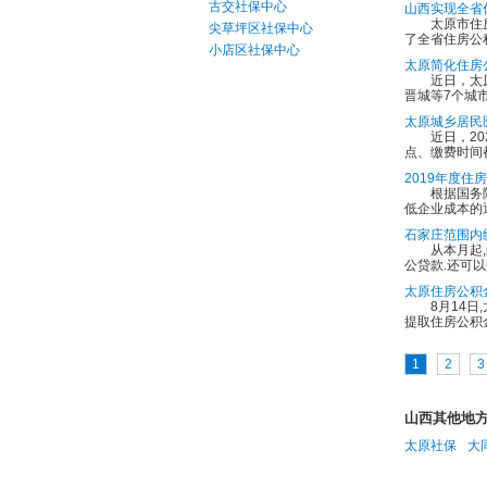
古交社保中心
山西实现全省
太原市住房公
尖草坪区社保中心
了全省住房公
小店区社保中心
太原简化住房
近日，太原市
晋城等7个城
太原城乡居民
近日，202
点、缴费时间
2019年度
根据国务院《
低企业成本的通
石家庄范围内
从本月起,邮
公贷款.还可
太原住房公积
8月14日,
提取住房公积
1
2
3
山西其他地
太原社保
大