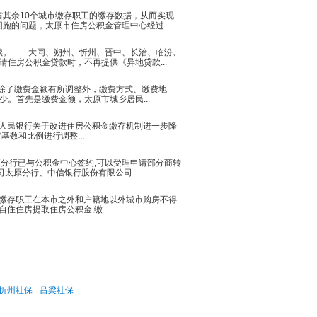
其余10个城市缴存职工的缴存数据，从而实现
的问题，太原市住房公积金管理中心经过...
续。 大同、朔州、忻州、晋中、长治、临汾、
住房公积金贷款时，不再提供《异地贷款...
除了缴费金额有所调整外，缴费方式、缴费地
。首先是缴费金额，太原市城乡居民...
人民银行关于改进住房公积金缴存机制进一步降
存基数和比例进行调整...
分行已与公积金中心签约,可以受理申请部分商转
太原分行、中信银行股份有限公司...
市缴存职工在本市之外和户籍地以外城市购房不得
住住房提取住房公积金,缴...
忻州社保
吕梁社保