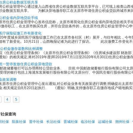
住房公积金数据互联共享
积金管理中心通过接入山西省住房公积金数据互联共享平台，已可线上核查山西省
积金数据互联共享。 为解决异地缴存职工在太原市申请住房公积金贷款跨城市来回跑
公积金省内异地贷款手续
住房公积金管理中心发布信息称，太原市将简化住房公积金省内异地贷款相关手
市缴存职工，在太原市购买住房，并符合贷款条件的，在太原市住房公积金管理中心申请
医疗保险征缴工作有新变化
0年度城乡居民医疗保险征缴工作已在太原市各社区（村）展开，与往年相比，今年
都有了新变化。10月21日，山西晚报记者为此进行了探访。 此次缴费工作变化不少
住房公积金缴存基数和比例调整
住房公积金管理条例》《太原市住房公积金管理条例》《住房城乡建设部 财政部 
知》的相关规定,将对2019年度(即2019年7月1日至2020年6月30日)住房公积金缴
统一暂停发放住房公积金异地贷款
政储蓄银行可以办理商转公贷款业务. 目前,中国邮政储蓄银行股份有限公司太原
以受理的银行包括上海浦东发展银行股份有限公司太原分行、中国民生银行股份有限公司
金政策调整
太原市住房公积金管理中心发出通知,对公积金业务有关政策进行调整,明确提出太原
金.相关规定自8月20日起执行. 《通知》明确,支持缴存职工在缴存地或户籍地购买自
4
5
方社保查询
同社保
阳泉社保
晋中社保
长治社保
晋城社保
临汾社保
运城社保
朔州社保