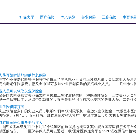
社保大厅
医疗保险
养老保险
失业保险
工伤保险
生育保
人员可随时随地缴纳养老保险
企业养老保险管理服务中心推出了灵活就业人员网上缴费系统，灵活就业人员通过注
完成养老保险缴费，惠及全市15万参加企业养老保险的灵活就业人员。 近年来，随着
业人员可以领取失业保险金
国家向参加过失业保险的单位职工失业后提供的一种保障性资金，三类失业人员可
满一年后非因本人意愿中断就业的，办理失业登记并有求职要求的失业人员。二是领取失
业保险保障范围
保险金条件的失业人员，取消60日申领时限限制，发放失业保险金，代缴基本医
关待遇。7月7日，市人社局、财政局转发省人社厅、财政厅通知，扩大我市失业保险保
域在国家医保服务平台接入
山西省省本级及11个市共12个统筹区的跨省异地就医备案功能在国家医保服务平台
医的省份。 医保参保人员可以通过下载“国家医保服务平台”APP或在微信中搜索&ld