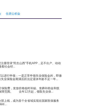
险
住房公积金
册登录“民生山西”手机APP，足不出户、动动
社会经...
以进行申领：一是正常申领失业保险金的，即缴
业保险金期满后距法定退休年龄不足一年...
疗保险费，发放价格临时补贴、丧葬补助金和抚
障范围。 去年12月起，领取失业保...
全部上线，成为首个全省域实现在国家医保服务
...