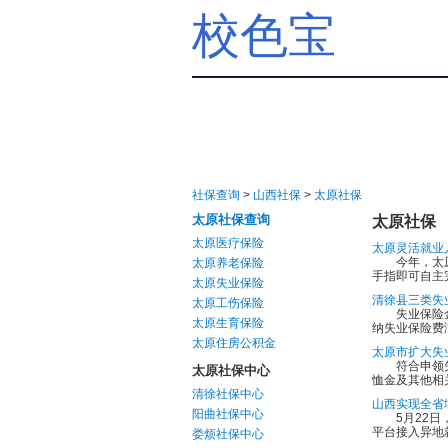
校色宝
社保查询
>
山西社保
>
太原社保
太原社保查询
太原社保
太原医疗保险
太原灵活就业
今年，太原市
太原养老保险
手指即可自主
太原失业保险
清徐县三类失
太原工伤保险
失业保险金是
太原生育保险
纳失业保险费
太原住房公积金
太原市扩大失
符合申领失业
太原社保中心
恤金及其他相
清徐社保中心
山西实现全省
阳曲社保中心
5月22日，
平台接入异地就
娄烦社保中心