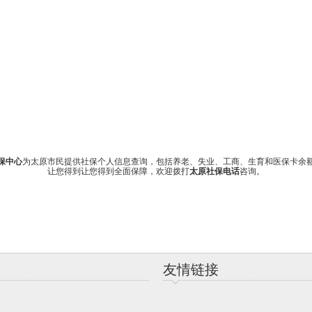
保中心
为太原市民提供社保个人信息查询，包括养老、失业、工商、生育和医保卡余
让您得到让您得到全面保障，欢迎拨打
太原社保电话
咨询。
友情链接