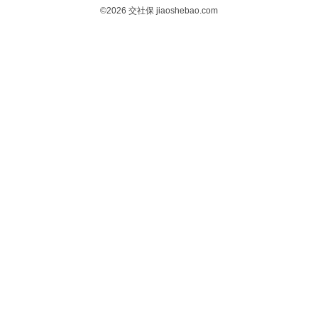
©2026
交社保
jiaoshebao.com