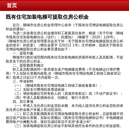
首页
既有住宅加装电梯可提取住房公积金
近日，聊城市住房公积金管理中心发布《于既有住宅增设电梯提取住房公
积金的通知》。
为进一步改善住房公积金缴存职工家庭居住条件，根据《关于印发〈聊城
市既有住宅加装电梯办法（试行）〉的通知》（聊建字〔2020〕128号）、
《聊城市住房公积金管理委员会关于对〈关于既有住宅增设电梯提取住房公积
金的请示〉的批复》（聊住金委字【2021】1号）文件精神，现就关于既有住
宅增设电梯提取住房公积金事宜通知如下：
一、提取对象
聊城市行政区域范围内既有住宅加装电梯的房屋所有权人及其配偶，可提
取其名下的住房公积金。
二、提取额度和频次
职工及其配偶就同一套房屋在该户电梯建设费用（不含电梯运行维护费
用）个人实际出资额内提取,在《聊城市既有住宅增设电梯工程竣工验收登记
表》批准之日起12个月内提取一次。
三、申请材料
（一）《聊城市既有住宅增设电梯工程竣工验收备案表》；
（二）实际支付费用的发票或收据；
（三）增设电梯住宅所有权人的《房屋所有权证》或《不动产权证书》；
（四）申请人及配偶身份证、结婚证、银行卡原件。
四、其它事项
（一）申请人无住房公积金贷款余额、未为他人提供住房公积金贷款担保
及住房公积金账户未被人民法院冻结。
（二）职工及其配偶既有住宅增设电梯提取住房公积金时，总提取额不得
超过该户实际出资额，实际出资额以《既有住宅增设电梯协议书》中电梯建设
费用每户分摊数为准，项目完成结算后不支持“多退少补”。
（三）加装电梯提取住房公积金不影响其他符合条件的住房公积金提取。