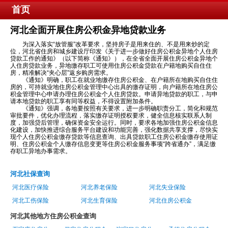
首页
河北全面开展住房公积金异地贷款业务
为深入落实“放管服”改革要求，坚持房子是用来住的、不是用来炒的定
位，河北省住房和城乡建设厅印发《关于进一步做好住房公积金异地个人住房
贷款工作的通知》（以下简称《通知》），在全省全面开展住房公积金异地个
人住房贷款业务，异地缴存职工可使用住房公积金贷款在户籍地购买自住住
房，精准解决“夹心层”返乡购房需求。
《通知》明确，职工在就业地缴存住房公积金、在户籍所在地购买自住住
房的，可持就业地住房公积金管理中心出具的缴存证明，向户籍所在地住房公
积金管理中心申请办理住房公积金个人住房贷款。申请异地贷款的职工，与申
请本地贷款的职工享有同等权益，不得设置附加条件。
《通知》强调，各地要按照有关要求，进一步明确职责分工，简化和规范
审批要件，优化办理流程，落实缴存证明授权要求，健全信息核实联系人制
度，加强贷后管理，确保资金安全运行。同时，要求各地加强住房公积金信息
化建设，加快推进综合服务平台建设和功能完善，强化数据共享支撑，尽快实
现个人住房公积金缴存贷款等信息查询、出具贷款职工住房公积金缴存使用证
明、住房公积金个人缴存信息变更等住房公积金服务事项“跨省通办”，满足缴
存职工异地办事需求。
河北社保查询
河北医疗保险
河北养老保险
河北失业保险
河北工伤保险
河北生育保险
河北住房公积金
河北其他地方住房公积金查询