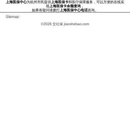
上海医保中心
为杭州市民提供
上海医保卡
和医疗保障服务，可以方便的在线实
现
上海医保卡余额查询
，
如果有疑问请拨打
上海医保中心电话
咨询。
Sitemap:
©2026
交社保
jiaoshebao.com