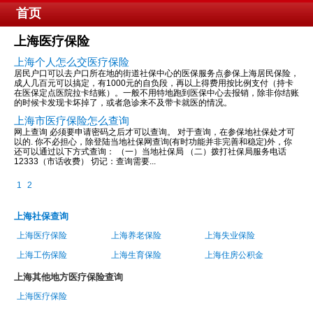
首页
上海医疗保险
上海个人怎么交医疗保险
居民户口可以去户口所在地的街道社保中心的医保服务点参保上海居民保险，
成人几百元可以搞定，有1000元的自负段，再以上得费用按比例支付（持卡
在医保定点医院拉卡结账）。一般不用特地跑到医保中心去报销，除非你结账
的时候卡发现卡坏掉了，或者急诊来不及带卡就医的情况。
上海市医疗保险怎么查询
网上查询 必须要申请密码之后才可以查询。 对于查询，在参保地社保处才可
以的. 你不必担心，除登陆当地社保网查询(有时功能并非完善和稳定)外，你
还可以通过以下方式查询： （一）当地社保局 （二）拨打社保局服务电话
12333（市话收费） 切记：查询需要...
1
2
上海社保查询
上海医疗保险
上海养老保险
上海失业保险
上海工伤保险
上海生育保险
上海住房公积金
上海其他地方医疗保险查询
上海医疗保险