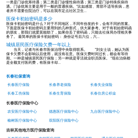
一类是门诊统筹待遇；第二类是门诊慢性病待遇；第三类是门诊特殊疾病待
遇。门诊统筹主要是用于一般的普通疾病。“比如感冒、胃部不适等疾病，患
者并不需要住院治疗，可以在我市定点社区卫生...
医保卡初始密码是多少
医保卡初始密码是什么？对于不同地区，不同年份发的卡，会有不同的答案。
下面是医保卡初始密码主要用到的几种形式，供大家参考。对于有初始密码函
的朋友，那我们就爱莫能助了，如果你丢了密码函，只能去社保局办理相关事
务了。 最简单的医保卡初始密码： 身份证号后六位，六...
城镇居民医疗保险欠费一年以上
当天，记者与长春市医保治理中央取得联系。 ”刘女士说，她认为医
保卡欠费不会影响以后使用，就没有在意。医保欠费时间过长，都会有等待
期。一种是城镇居民医疗保险；另一种就是零活就业职员医保。 “现在治病都
是全额支付医药费，有医保卡却...
长春社保查询
长春医疗保险
长春养老保险
长春失业保险
长春工伤保险
长春生育保险
长春住房公积金
长春医疗保险中心
农安医疗保险中心
德惠医疗保险中心
九台医疗保险中心
榆树医疗保险中心
双阳医疗保险中心
吉林其他地方医疗保险查询