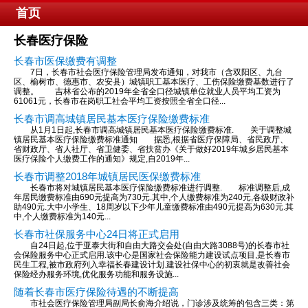
首页
长春医疗保险
长春市医保缴费有调整
7日，长春市社会医疗保险管理局发布通知，对我市（含双阳区、九台
区、榆树市、德惠市、农安县）城镇职工基本医疗、工伤保险缴费基数进行了
调整。 吉林省公布的2019年全省全口径城镇单位就业人员平均工资为
61061元，长春市在岗职工社会平均工资按照全省全口径...
长春市调高城镇居民基本医疗保险缴费标准
从1月1日起,长春市调高城镇居民基本医疗保险缴费标准. 关于调整城
镇居民基本医疗保险缴费标准通知 据悉,根据省医疗保障局、省民政厅、
省财政厅、省人社厅、省卫健委、省扶贫办《关于做好2019年城乡居民基本
医疗保险个人缴费工作的通知》规定,自2019年...
长春市调整2018年城镇居民医保缴费标准
长春市将对城镇居民基本医疗保险缴费标准进行调整. 标准调整后,成
年居民缴费标准由690元提高为730元.其中,个人缴费标准为240元,各级财政补
助490元.大中小学生、18周岁以下少年儿童缴费标准由490元提高为630元.其
中,个人缴费标准为140元...
长春市社保服务中心24日将正式启用
自24日起,位于亚泰大街和自由大路交会处(自由大路3088号)的长春市社
会保险服务中心正式启用.该中心是国家社会保险能力建设试点项目,是长春市
民生工程,被市政府列入幸福长春建设计划.建设社保中心的初衷就是改善社会
保险经办服务环境,优化服务功能和服务设施...
随着长春市医疗保险待遇的不断提高
市社会医疗保险管理局副局长俞海介绍说，门诊涉及统筹的包含三类：第