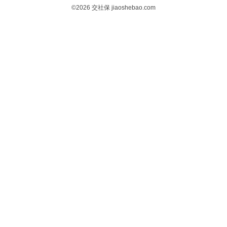
©2026
交社保
jiaoshebao.com