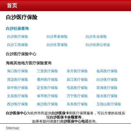
首页
白沙医疗保险
白沙社保查询
白沙医疗保险
白沙养老保险
白沙失业保险
白沙工伤保险
白沙生育保险
白沙住房公积金
白沙医疗保险中心
海南其他地方医疗保险查询
海口医疗保险
三亚医疗保险
东方医疗保险
临高医疗保险
澄迈医疗保险
儋州医疗保险
昌江医疗保险
白沙医疗保险
琼中医疗保险
定安医疗保险
屯昌医疗保险
琼海医疗保险
文昌医疗保险
保亭医疗保险
万宁医疗保险
陵水医疗保险
西沙医疗保险
南沙医疗保险
乐东医疗保险
五指山医疗保险
白沙医保中心
为杭州市民提供
白沙医保卡
和医疗保障服务，可以方便的在线实
现
白沙医保卡余额查询
，
如果有疑问请拨打
白沙医保中心电话
咨询。
Sitemap: