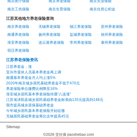
南京医疗保险
南京养老保险
南京失业保险
南京工伤保险
南京生育保险
南京住房公积金
江苏其他地方养老保险查询
南京养老保险
无锡养老保险
镇江养老保险
苏州养老保险
南通养老保险
扬州养老保险
盐城养老保险
徐州养老保险
淮安养老保险
连云港养老保险
常州养老保险
泰州养老保险
宿迁养老保险
江苏养老保险资讯
江苏养老金，涨
宜兴市退休人员基本养老金再上调
南通基本养老金月人均上涨5%
2020年南京城乡居民基础养老金不低于470元
养老保险单位缴费比例降至16%
淮安城乡居民基本养老保险待遇“八连涨”
江苏省沭阳县城乡居民基础养老金标准由135元提高到148元
我市提高城乡居保基础养老金
今年城乡居民基本养老保险开始征缴
无锡居民基础养老金将比去年提高45元
Sitemap:
©2026
交社保
jiaoshebao.com